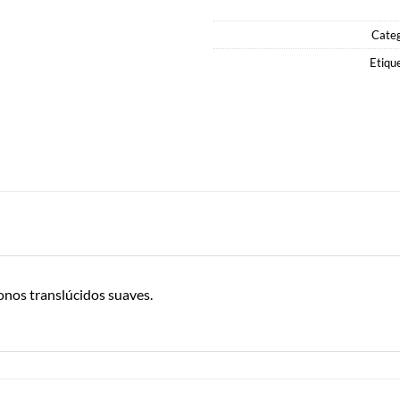
Categ
Etiqu
onos translúcidos suaves.