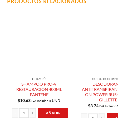
PRODUCTOS RELACIONADOS
Añadir a
Lista de
Compras
CHAMPÚ
CUIDADO CORP
SHAMPOO PRO-V
DESODORAN
RESTAURACION 400ML
ANTITRANSPIRANT
PANTENE
ON POWER RUS
GILLETTE
$
10.63
x UND
IVA Incluido
$
3.74
IVA Incluido
AÑADIR