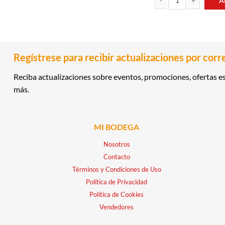
A
SHAMPOO PRO-V RESTAURACION 400ML PANTENE cantidad
DESODORANTE ANTITRA
Regístrese para recibir actualizaciones por corr
Reciba actualizaciones sobre eventos, promociones, ofertas es
más.
MI BODEGA
Nosotros
Contacto
Términos y Condiciones de Uso
Política de Privacidad
Política de Cookies
Vendedores