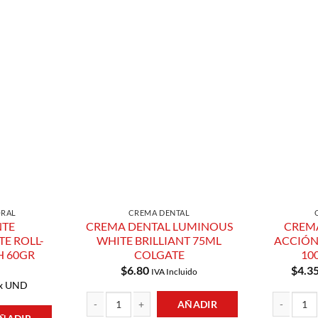
Añadir a
Añadir a
Lista de
Lista de
Compras
Compras
ORAL
CREMA DENTAL
TE
CREMA DENTAL LUMINOUS
CREMA
E ROLL-
WHITE BRILLIANT 75ML
ACCIÓN
H 60GR
COLGATE
10
$
6.80
$
4.3
IVA Incluido
x UND
AÑADIR