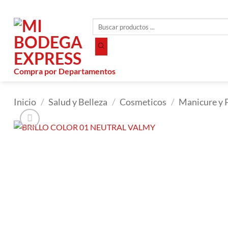
Saltar
al
Búsqueda
contenido
de
productos
Compra por Departamentos
Inicio
/
Salud y Belleza
/
Cosmeticos
/
Manicure y 