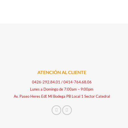
LGATE cantidad
AL TRIPLE ACCIÓN MENTA ORIGINAL 100ML COLGATE cantidad
ATENCIÓN AL CLIENTE
0426-292.84.01
/
0414-764.68.06
Lunes a Domingo de 7:00am – 9:00pm
Av. Paseo Heres Edf. Mi Bodega PB Local 1 Sector Catedral