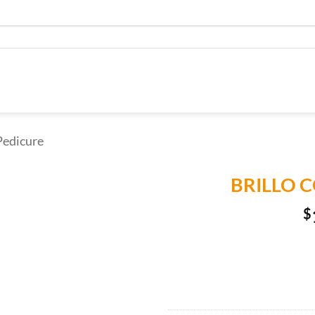
Pedicure
BRILLO 
$
Añadir a
Lista de
Compras