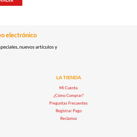
ÑADIR
CREMA DENTAL LUMINOUS WHITE BRILLIANT 75ML CO
CREMA DENT
NSPIRANTE ROLL-ON POWER RUSH 60GR GILLETTE cantidad
eo electrónico
peciales, nuevos artículos y
LA TIENDA
Mi Cuenta
¿Cómo Comprar?
Preguntas Frecuentes
Registrar Pago
Reclamos