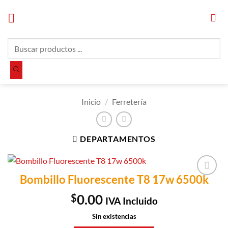
Saltar
al
contenido
Búsqueda
de
productos
Inicio
/
Ferretería
DEPARTAMENTOS
Bombillo Fluorescente T8 17w 6500k
Añadir a
Lista de
$
0.00
IVA Incluido
Compras
Sin existencias