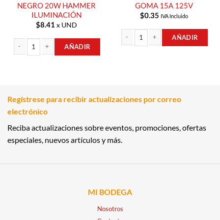
NEGRO 20W HAMMER
GOMA 15A 125V
ILUMINACIÓN
$
0.35
IVA Incluido
$
8.41
x UND
AÑADIR
AÑADIR
SOCATE DE CERAMICA CON REVESTI
LAMPARA VAPOLETA LED OVALADA BORDE NEGRO 20W HAMMER ILUMIN
Regístrese para recibir actualizaciones por correo
electrónico
Reciba actualizaciones sobre eventos, promociones, ofertas
especiales, nuevos artículos y más.
MI BODEGA
Nosotros