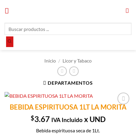
Saltar
al
contenido
Búsqueda
de
productos
Inicio
/
Licor y Tabaco
DEPARTAMENTOS
BEBIDA ESPIRITUOSA 1LT LA MORITA
Añadir a
Lista de
$
3.67
x UND
IVA Incluido
Compras
Bebida espirituosa seca de 1Lt.