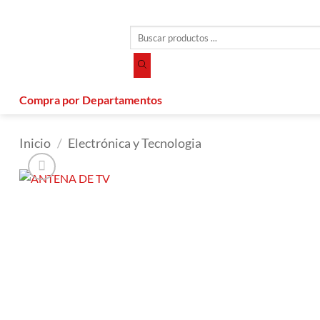
Saltar
al
Búsqueda
contenido
de
productos
Compra por Departamentos
Inicio
/
Electrónica y Tecnologia