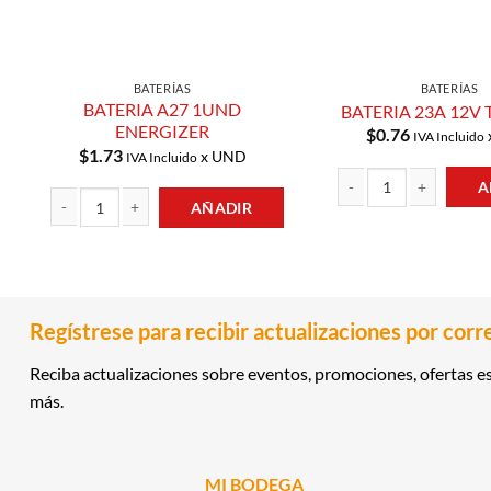
BATERÍAS
BATERÍAS
BATERIA A27 1UND
BATERIA 23A 12V
ENERGIZER
$
0.76
IVA Incluido
$
1.73
x UND
IVA Incluido
A
AÑADIR
BATERIA 23A 12V TIANQ
BATERIA A27 1UND ENERGIZER cantidad
Regístrese para recibir actualizaciones por corr
Reciba actualizaciones sobre eventos, promociones, ofertas es
más.
MI BODEGA