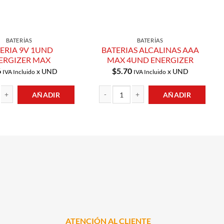
BATERÍAS
BATERÍAS
ERIA 9V 1UND
BATERIAS ALCALINAS AAA
ERGIZER MAX
MAX 4UND ENERGIZER
6
$
5.70
x UND
x UND
IVA Incluido
IVA Incluido
AÑADIR
AÑADIR
 1UND ENERGIZER MAX cantidad
BATERIAS ALCALINAS AAA MAX 4UND ENE
ATENCIÓN AL CLIENTE