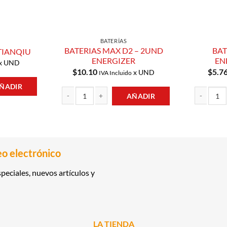
BATERÍAS
BATERIAS MAX D2 – 2UND
BAT
 TIANQIU
ENERGIZER
EN
x UND
$
10.10
$
5.7
x UND
IVA Incluido
ÑADIR
AÑADIR
IU cantidad
BATERIAS MAX D2 - 2UND ENERGIZER cantidad
BATERIA 9V
eo electrónico
peciales, nuevos artículos y
LA TIENDA