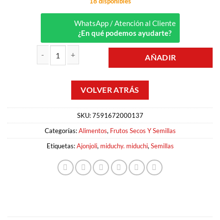
18 disponibles
WhatsApp / Atención al Cliente
¿En qué podemos ayudarte?
AÑADIR
AJONJOLÍ 500GR MIDUCHY cantidad
SKU:
7591672000137
Categorías:
Alimentos
,
Frutos Secos Y Semillas
Etiquetas:
Ajonjoli
,
miduchy. miduchi
,
Semillas