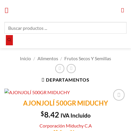
Saltar
al
contenido
Búsqueda
de
productos
Inicio
/
Alimentos
/
Frutos Secos Y Semillas
DEPARTAMENTOS
AJONJOLÍ 500GR MIDUCHY
Añadir a
Lista de
$
8.42
IVA Incluido
Compras
Corporación Miduchy C.A