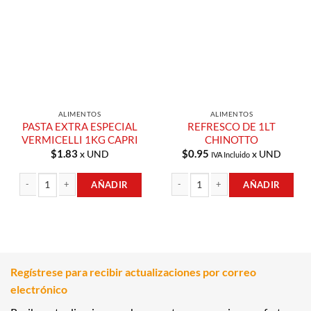
Lista de
Lista de
Compras
Compras
ALIMENTOS
ALIMENTOS
PASTA EXTRA ESPECIAL
REFRESCO DE 1LT
VERMICELLI 1KG CAPRI
CHINOTTO
$
1.83
$
0.95
x UND
x UND
IVA Incluido
AÑADIR
AÑADIR
PASTA EXTRA ESPECIAL VERMICELLI 1KG CAPRI cantidad
REFRESCO DE 1LT CHINOTTO cantid
Regístrese para recibir actualizaciones por correo
electrónico