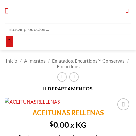
Saltar
al
contenido
Búsqueda
de
productos
Inicio
/
Alimentos
/
Enlatados, Encurtidos Y Conservas
/
Encurtidos
DEPARTAMENTOS
ACEITUNAS RELLENAS
Añadir a
Lista de
$
0.00
x KG
Compras