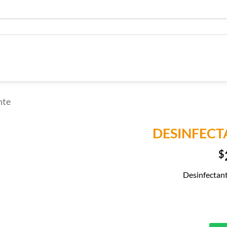
nte
DESINFECT
$
Añadir a
Lista de
Compras
Desinfectant