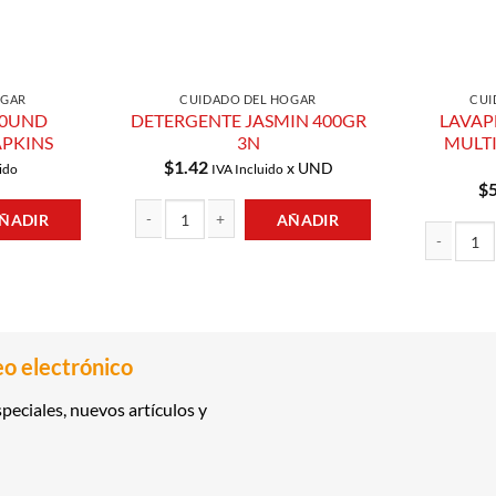
OGAR
CUIDADO DEL HOGAR
CUI
20UND
DETERGENTE JASMIN 400GR
LAVAP
PKINS
3N
MULTI
$
1.42
x UND
ido
IVA Incluido
$
ÑADIR
AÑADIR
OUSEHOLD NAPKINS cantidad
DETERGENTE JASMIN 400GR 3N cantidad
LAVAPLATOS
eo electrónico
peciales, nuevos artículos y