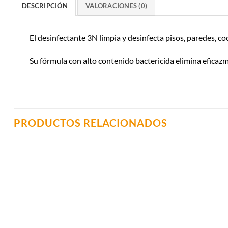
DESCRIPCIÓN
VALORACIONES (0)
El desinfectante 3N limpia y desinfecta pisos, paredes, c
Su fórmula con alto contenido bactericida elimina eficaz
PRODUCTOS RELACIONADOS
Añadir a
Lista de
Compras