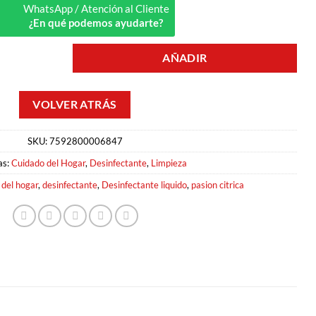
WhatsApp / Atención al Cliente
¿En qué podemos ayudarte?
AÑADIR
 1LT3N cantidad
SKU:
7592800006847
as:
Cuidado del Hogar
,
Desinfectante
,
Limpieza
del hogar
,
desinfectante
,
Desinfectante liquido
,
pasion citrica