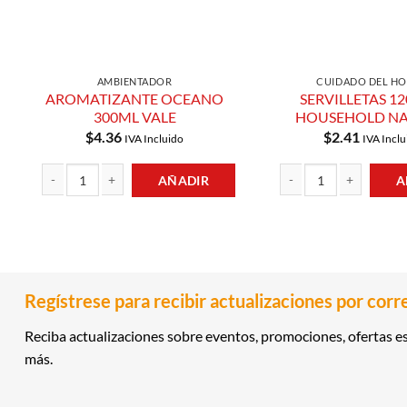
AMBIENTADOR
CUIDADO DEL H
AROMATIZANTE OCEANO
SERVILLETAS 1
300ML VALE
HOUSEHOLD NA
$
4.36
$
2.41
IVA Incluido
IVA Inclu
AÑADIR
A
AROMATIZANTE OCEANO 300ML VALE cantidad
SERVILLETAS 120UND H
Regístrese para recibir actualizaciones por corr
Reciba actualizaciones sobre eventos, promociones, ofertas es
más.