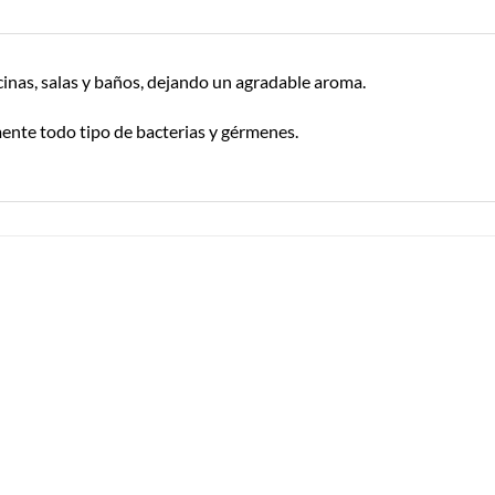
ocinas, salas y baños, dejando un agradable aroma.
mente todo tipo de bacterias y gérmenes.
Añadir a
Añadir a
Lista de
Lista de
Compras
Compras