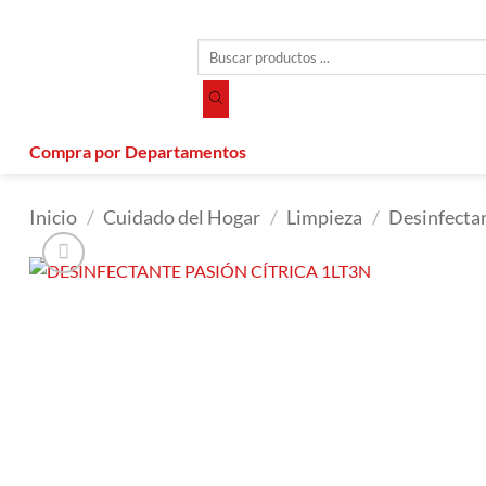
Saltar
al
Búsqueda
contenido
de
productos
Compra por Departamentos
Inicio
/
Cuidado del Hogar
/
Limpieza
/
Desinfecta