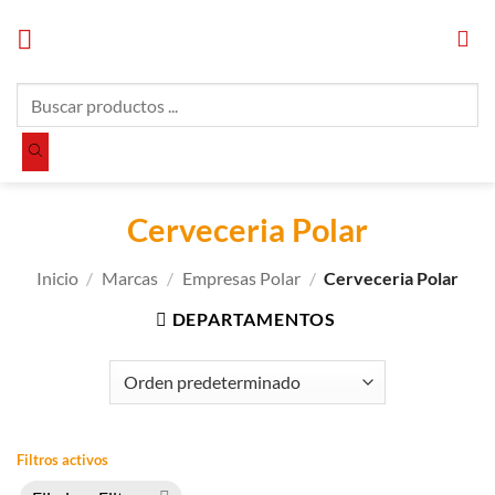
Saltar
al
contenido
Búsqueda
de
productos
Cerveceria Polar
Inicio
/
Marcas
/
Empresas Polar
/
Cerveceria Polar
DEPARTAMENTOS
Filtros activos