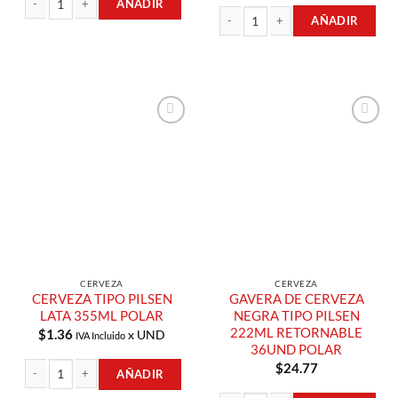
AÑADIR
AÑADIR
CERVEZA LIGHT LATA 355ML POLAR cantidad
GAVERA DE CERVEZA RETORNABLE 2
Añadir a
Añadir a
Lista de
Lista de
Compras
Compras
CERVEZA
CERVEZA
CERVEZA TIPO PILSEN
GAVERA DE CERVEZA
LATA 355ML POLAR
NEGRA TIPO PILSEN
222ML RETORNABLE
$
1.36
x UND
IVA Incluido
36UND POLAR
$
24.77
AÑADIR
CERVEZA TIPO PILSEN LATA 355ML POLAR cantidad