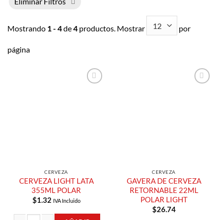
Eliminar Filtros
Mostrando
1 - 4
de
4
productos. Mostrar
por
página
Añadir a
Añadir a
Lista de
Lista de
Compras
Compras
CERVEZA
CERVEZA
CERVEZA LIGHT LATA
GAVERA DE CERVEZA
355ML POLAR
RETORNABLE 22ML
POLAR LIGHT
$
1.32
IVA Incluido
$
26.74