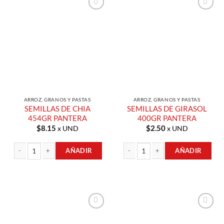
Añadir a
Añadir a
Lista de
Lista de
Compras
Compras
ARROZ, GRANOS Y PASTAS
ARROZ, GRANOS Y PASTAS
SEMILLAS DE CHIA
SEMILLAS DE GIRASOL
454GR PANTERA
400GR PANTERA
$
8.15
$
2.50
x UND
x UND
AÑADIR
AÑADIR
SEMILLAS DE CHIA 454GR PANTERA cantidad
SEMILLAS DE GIRASOL 400GR PANTE
Añadir a
Añadir a
Lista de
Lista de