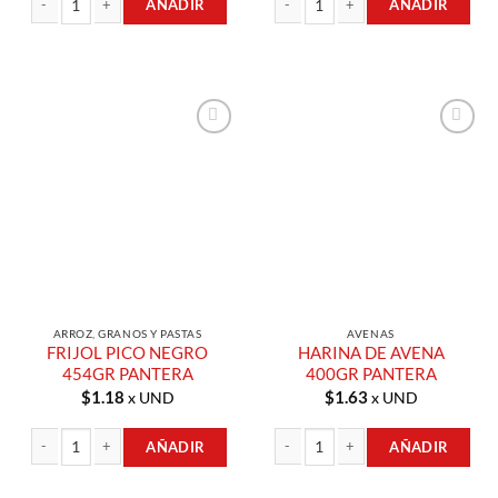
AÑADIR
AÑADIR
ARROZ BLANCO 980GR PANTERA cantidad
CEBADA 454GR PANTERA cantidad
Añadir a
Añadir a
Lista de
Lista de
Compras
Compras
ARROZ, GRANOS Y PASTAS
AVENAS
FRIJOL PICO NEGRO
HARINA DE AVENA
454GR PANTERA
400GR PANTERA
$
1.18
$
1.63
x UND
x UND
AÑADIR
AÑADIR
FRIJOL PICO NEGRO 454GR PANTERA cantidad
HARINA DE AVENA 400GR PANTERA 