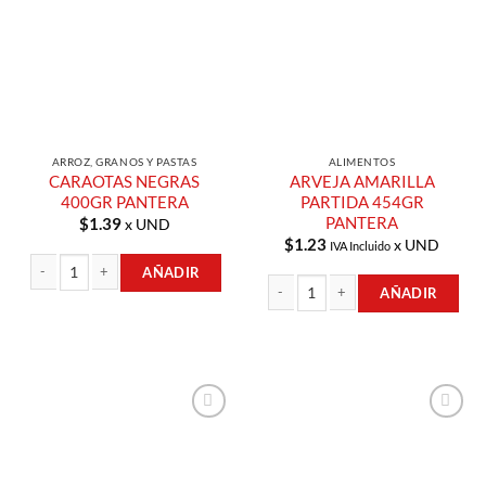
Compras
Compras
ARROZ, GRANOS Y PASTAS
ALIMENTOS
CARAOTAS NEGRAS
ARVEJA AMARILLA
400GR PANTERA
PARTIDA 454GR
PANTERA
$
1.39
x UND
$
1.23
x UND
IVA Incluido
AÑADIR
AÑADIR
CARAOTAS NEGRAS 400GR PANTERA cantidad
ARVEJA AMARILLA PARTIDA 454GR 
Añadir a
Añadir a
Lista de
Lista de
Compras
Compras