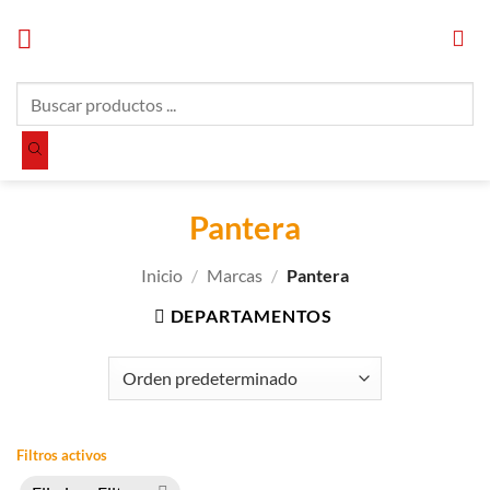
Saltar
al
contenido
Búsqueda
de
productos
Pantera
Inicio
/
Marcas
/
Pantera
DEPARTAMENTOS
Filtros activos