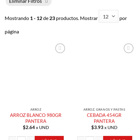
Eliminar Filtros
Mostrando
1 - 12
de
23
productos. Mostrar
por
página
Añadir a
Añadir a
Lista de
Lista de
Compras
Compras
ARROZ
ARROZ, GRANOS Y PASTAS
ARROZ BLANCO 980GR
CEBADA 454GR
PANTERA
PANTERA
$
2.64
$
3.93
x UND
x UND