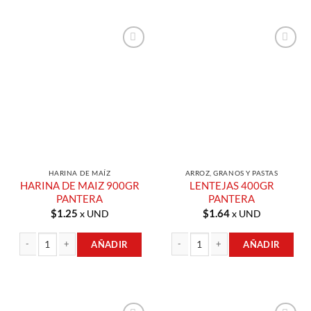
Añadir a
Añadir a
Lista de
Lista de
Compras
Compras
HARINA DE MAÍZ
ARROZ, GRANOS Y PASTAS
HARINA DE MAIZ 900GR
LENTEJAS 400GR
PANTERA
PANTERA
$
1.25
$
1.64
x UND
x UND
AÑADIR
AÑADIR
HARINA DE MAIZ 900GR PANTERA cantidad
LENTEJAS 400GR PANTERA cantidad