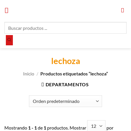
Saltar
al
contenido
Búsqueda
de
productos
lechoza
Inicio
/
Productos etiquetados “lechoza”
DEPARTAMENTOS
Mostrando
1 - 1
de
1
productos. Mostrar
por