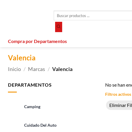
Saltar
al
Búsqueda
contenido
de
productos
Compra por Departamentos
Valencia
Inicio
/
Marcas
/
Valencia
DEPARTAMENTOS
No se han en
Filtros activos
Eliminar Fi
Camping
Cuidado Del Auto