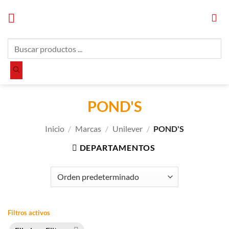
Saltar
al
contenido
Búsqueda
de
productos
POND'S
Inicio
/
Marcas
/
Unilever
/
POND'S
DEPARTAMENTOS
Filtros activos