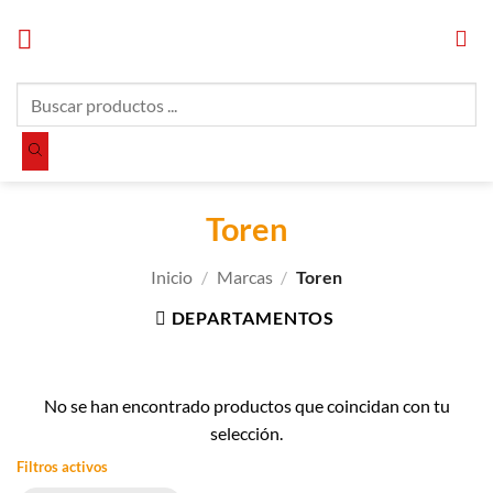
Saltar
al
contenido
Búsqueda
de
productos
Toren
Inicio
/
Marcas
/
Toren
DEPARTAMENTOS
No se han encontrado productos que coincidan con tu
selección.
Filtros activos