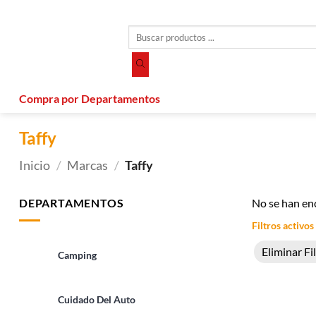
Saltar
al
Búsqueda
contenido
de
productos
Compra por Departamentos
Taffy
Inicio
/
Marcas
/
Taffy
DEPARTAMENTOS
No se han en
Filtros activos
Eliminar Fi
Camping
Cuidado Del Auto