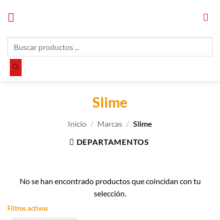
Saltar
al
contenido
Búsqueda
de
productos
Slime
Inicio
/
Marcas
/
Slime
DEPARTAMENTOS
No se han encontrado productos que coincidan con tu
selección.
Filtros activos