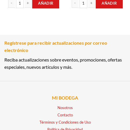
AÑADIR
AÑADIR
AROMATIZANTE ABRAZO DE VAINILLA 360CM3 GLADE cantidad
AROMATIZANTE DE MANZANA Y CAN
Regístrese para recibir actualizaciones por correo
electrónico
Reciba actualizaciones sobre eventos, promociones, ofertas
especiales, nuevos artículos y más.
MI BODEGA
Nosotros
Contacto
Términos y Condiciones de Uso
Política de Privacidad