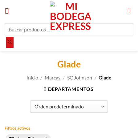
Saltar
al
contenido
Búsqueda
de
productos
Glade
Inicio
/
Marcas
/
SC Johnson
/
Glade
DEPARTAMENTOS
Filtros activos