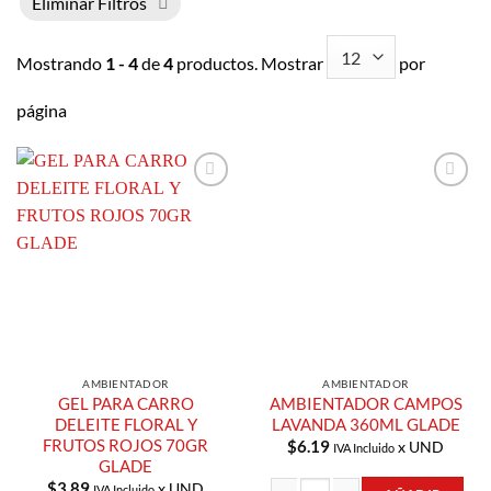
Eliminar Filtros
Mostrando
1 - 4
de
4
productos. Mostrar
por
página
Añadir a
Añadir a
Lista de
Lista de
Compras
Compras
AMBIENTADOR
AMBIENTADOR
GEL PARA CARRO
AMBIENTADOR CAMPOS
DELEITE FLORAL Y
LAVANDA 360ML GLADE
FRUTOS ROJOS 70GR
$
6.19
x UND
IVA Incluido
GLADE
$
3.89
x UND
IVA Incluido