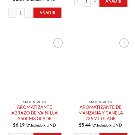
AÑADIR
AMBIENTADOR CAMPOS LAVANDA 3
AÑADIR
GEL PARA CARRO DELEITE FLORAL Y FRUTOS ROJOS 70GR GLADE cantidad
Añadir a
Añadir a
Lista de
Lista de
Compras
Compras
AMBIENTADOR
AMBIENTADOR
AROMATIZANTE
AROMATIZANTE DE
ABRAZO DE VAINILLA
MANZANA Y CANELA
360CM3 GLADE
235ML GLADE
$
6.19
$
5.44
x UND
x UND
IVA Incluido
IVA Incluido