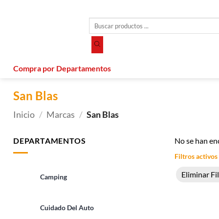
Saltar
al
Búsqueda
contenido
de
productos
Compra por Departamentos
San Blas
Inicio
/
Marcas
/
San Blas
DEPARTAMENTOS
No se han en
Filtros activos
Eliminar Fi
Camping
Cuidado Del Auto