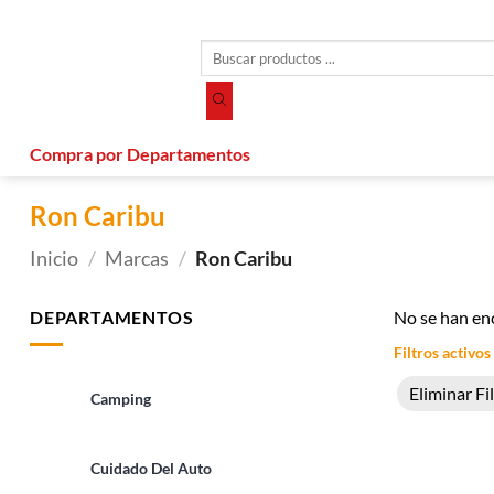
Saltar
al
Búsqueda
contenido
de
productos
Compra por Departamentos
Ron Caribu
Inicio
/
Marcas
/
Ron Caribu
DEPARTAMENTOS
No se han en
Filtros activos
Eliminar Fi
Camping
Cuidado Del Auto