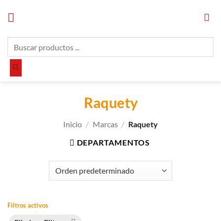
Saltar
al
contenido
Búsqueda
de
productos
Raquety
Inicio
/
Marcas
/
Raquety
DEPARTAMENTOS
Filtros activos