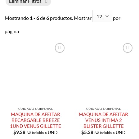
Eliminar Filtros
Mostrando
1 - 6
de
6
productos. Mostrar
por
página
Añadir a
Añadir a
Lista de
Lista de
Compras
Compras
CUIDADO CORPORAL
CUIDADO CORPORAL
MAQUINA DE AFEITAR
MAQUINA DE AFEITAR
RECARGABLE BREEZE
VENUS INTIMA 2
1UND VENUS GILLETTE
BLISTER GILLETTE
$
9.38
$
5.38
x UND
x UND
IVA Incluido
IVA Incluido