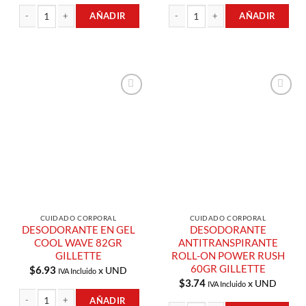
AÑADIR
AÑADIR
MAQUINA DE AFEITAR RECARGABLE BREEZE 1UND VENUS GILLETTE canti
MAQUINA DE AFEITAR VENUS INTIMA
Añadir a
Añadir a
Lista de
Lista de
Compras
Compras
CUIDADO CORPORAL
CUIDADO CORPORAL
DESODORANTE EN GEL
DESODORANTE
COOL WAVE 82GR
ANTITRANSPIRANTE
GILLETTE
ROLL-ON POWER RUSH
60GR GILLETTE
$
6.93
x UND
IVA Incluido
$
3.74
x UND
IVA Incluido
AÑADIR