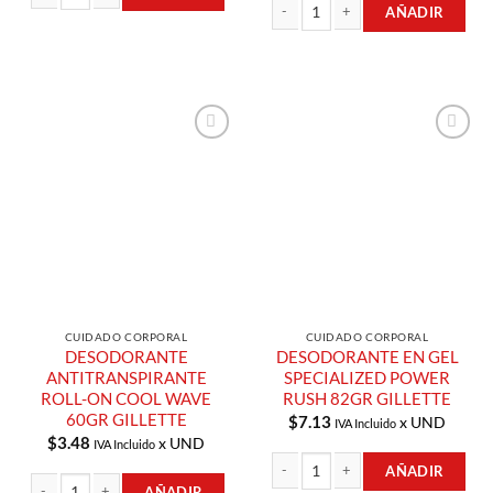
AÑADIR
DESODORANTE EN GEL COOL WAVE 82GR GILLETTE cantidad
DESODORANTE ANTITRANSPIRANTE 
Añadir a
Añadir a
Lista de
Lista de
Compras
Compras
CUIDADO CORPORAL
CUIDADO CORPORAL
DESODORANTE
DESODORANTE EN GEL
ANTITRANSPIRANTE
SPECIALIZED POWER
ROLL-ON COOL WAVE
RUSH 82GR GILLETTE
60GR GILLETTE
$
7.13
x UND
IVA Incluido
$
3.48
x UND
IVA Incluido
AÑADIR
AÑADIR