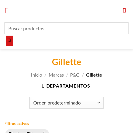
Saltar
al
contenido
Búsqueda
de
productos
Gillette
Inicio
/
Marcas
/
P&G
/
Gillette
DEPARTAMENTOS
Filtros activos