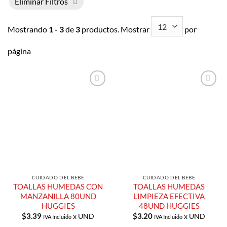
Eliminar Filtros
Mostrando
1 - 3
de
3
productos. Mostrar
por
página
Añadir a
Añadir a
Lista de
Lista de
Compras
Compras
CUIDADO DEL BEBÉ
CUIDADO DEL BEBÉ
TOALLAS HUMEDAS CON
TOALLAS HUMEDAS
MANZANILLA 80UND
LIMPIEZA EFECTIVA
HUGGIES
48UND HUGGIES
$
3.39
$
3.20
x UND
x UND
IVA Incluido
IVA Incluido