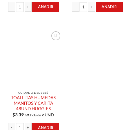
AÑADIR
AÑADIR
TOALLAS HUMEDAS CON MANZANILLA 80UND HUGGIES cantidad
TOALLAS HUMEDAS LIMPIEZA EFECT
Añadir a
Lista de
Compras
CUIDADO DEL BEBÉ
TOALLITAS HUMEDAS
MANITOS Y CARITA
48UND HUGGIES
$
3.39
x UND
IVA Incluido
AÑADIR