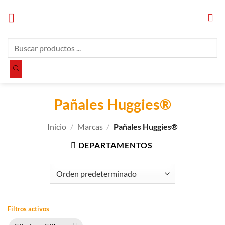
Saltar
al
contenido
Búsqueda
de
productos
Pañales Huggies®
Inicio
/
Marcas
/
Pañales Huggies®
DEPARTAMENTOS
Filtros activos