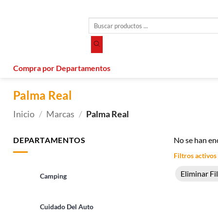
Saltar
al
Búsqueda
contenido
de
productos
Compra por Departamentos
Palma Real
Inicio
/
Marcas
/
Palma Real
DEPARTAMENTOS
No se han en
Filtros activos
Eliminar Fi
Camping
Cuidado Del Auto