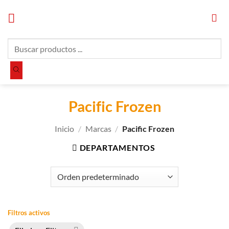
Saltar
al
contenido
Búsqueda
de
productos
Pacific Frozen
Inicio
/
Marcas
/
Pacific Frozen
DEPARTAMENTOS
Filtros activos