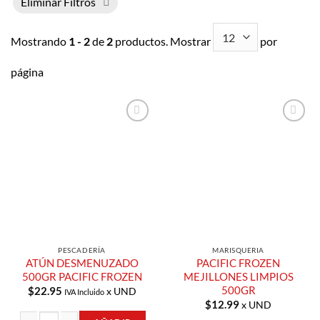
Eliminar Filtros
Mostrando
1 - 2
de
2
productos. Mostrar
por
página
Añadir a
Añadir a
Lista de
Lista de
Compras
Compras
PESCADERÍA
MARISQUERIA
ATÚN DESMENUZADO
PACIFIC FROZEN
500GR PACIFIC FROZEN
MEJILLONES LIMPIOS
500GR
$
22.95
x UND
IVA Incluido
$
12.99
x UND