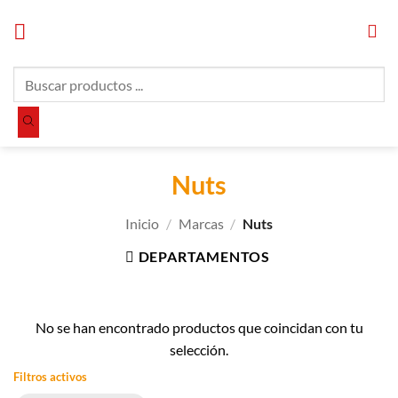
Saltar
al
contenido
Búsqueda
de
productos
Nuts
Inicio
/
Marcas
/
Nuts
DEPARTAMENTOS
No se han encontrado productos que coincidan con tu
selección.
Filtros activos