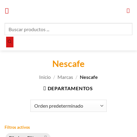
Saltar
al
contenido
Búsqueda
de
productos
Nescafe
Inicio
/
Marcas
/
Nescafe
DEPARTAMENTOS
Filtros activos