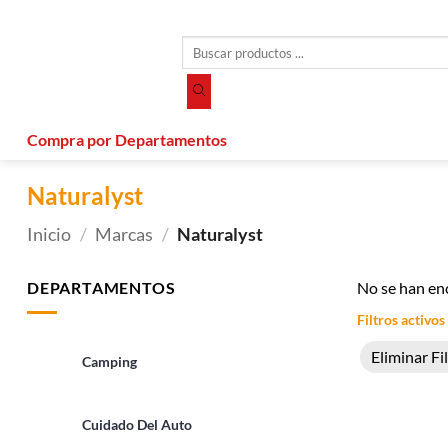
Saltar
al
Búsqueda
contenido
de
productos
Compra por Departamentos
Naturalyst
Inicio
/
Marcas
/
Naturalyst
DEPARTAMENTOS
No se han en
Filtros activos
Eliminar Fi
Camping
Cuidado Del Auto