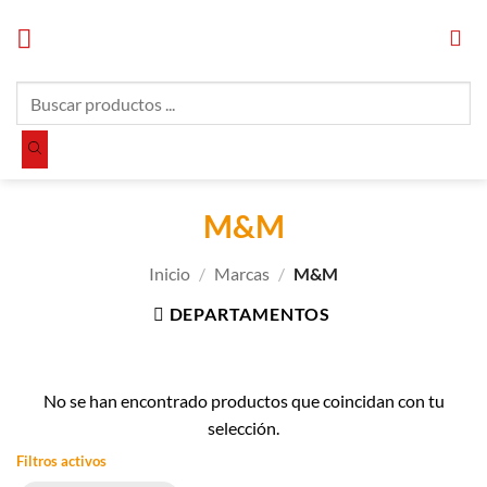
Saltar
al
contenido
Búsqueda
de
productos
M&M
Inicio
/
Marcas
/
M&M
DEPARTAMENTOS
No se han encontrado productos que coincidan con tu
selección.
Filtros activos