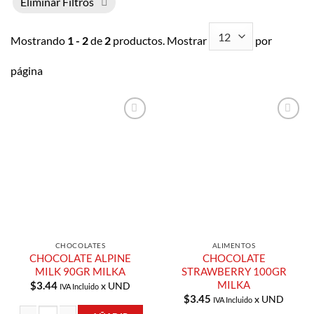
Eliminar Filtros
Mostrando
1 - 2
de
2
productos. Mostrar
por
página
Añadir a
Añadir a
Lista de
Lista de
Compras
Compras
CHOCOLATES
ALIMENTOS
CHOCOLATE ALPINE
CHOCOLATE
MILK 90GR MILKA
STRAWBERRY 100GR
MILKA
$
3.44
x UND
IVA Incluido
$
3.45
x UND
IVA Incluido