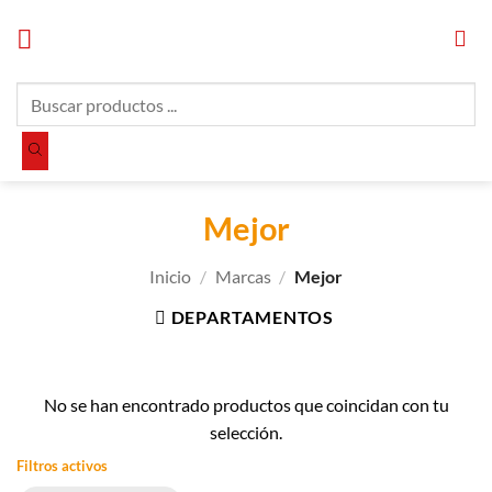
Saltar
al
contenido
Búsqueda
de
productos
Mejor
Inicio
/
Marcas
/
Mejor
DEPARTAMENTOS
No se han encontrado productos que coincidan con tu
selección.
Filtros activos