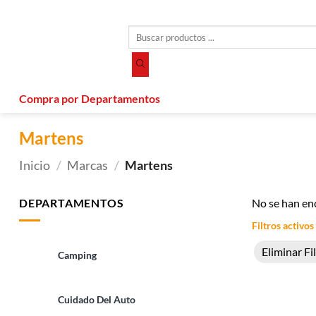
Saltar
al
Búsqueda
contenido
de
productos
Compra por Departamentos
Martens
Inicio
/
Marcas
/
Martens
DEPARTAMENTOS
No se han en
Filtros activos
Eliminar Fi
Camping
Cuidado Del Auto