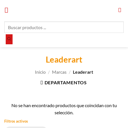
Saltar
al
contenido
Búsqueda
de
productos
Leaderart
Inicio
/
Marcas
/
Leaderart
DEPARTAMENTOS
No se han encontrado productos que coincidan con tu
selección.
Filtros activos