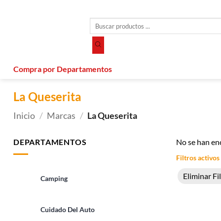
Saltar
al
Búsqueda
contenido
de
productos
Compra por Departamentos
La Queserita
Inicio
/
Marcas
/
La Queserita
DEPARTAMENTOS
No se han en
Filtros activos
Eliminar Fi
Camping
Cuidado Del Auto