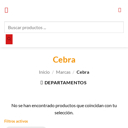
Saltar
al
contenido
Búsqueda
de
productos
Cebra
Inicio
/
Marcas
/
Cebra
DEPARTAMENTOS
No se han encontrado productos que coincidan con tu
selección.
Filtros activos