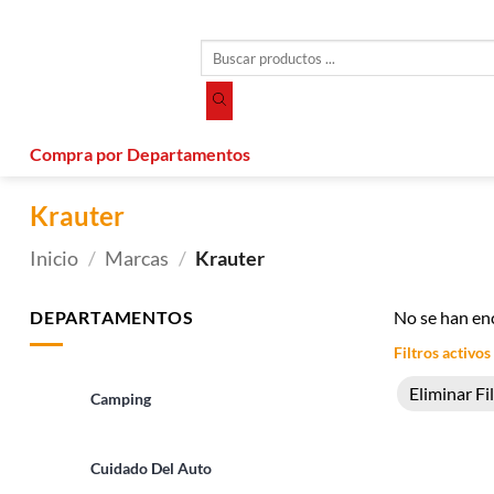
Saltar
al
Búsqueda
contenido
de
productos
Compra por Departamentos
Krauter
Inicio
/
Marcas
/
Krauter
DEPARTAMENTOS
No se han en
Filtros activos
Eliminar Fi
Camping
Cuidado Del Auto