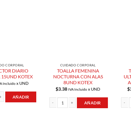
Añadir a
Añadir a
Lista de
Lista de
Compras
Compras
DO CORPORAL
CUIDADO CORPORAL
CTOR DIARIO
TOALLA FEMENINA
 15UND KOTEX
NOCTURNA CON ALAS
UL
8UND KOTEX
A
x UND
A Incluido
$
3.38
$
x UND
IVA Incluido
AÑADIR
AÑADIR
DIARIO NORMAL 15UND KOTEX cantidad
TOALLA FEMENINA NOCTURNA CON ALAS 8UN
TOALL