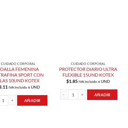
Añadir a
Añadir a
Lista de
Lista de
Compras
Compras
CUIDADO CORPORAL
CUIDADO CORPORAL
TOALLA FEMENINA
PROTECTOR DIARIO ULTRA
TRAFINA SPORT CON
FLEXIBLE 15UND KOTEX
LAS 10UND KOTEX
$
1.85
x UND
IVA Incluido
3.11
x UND
IVA Incluido
AÑADIR
AÑADIR
PROTECTOR DIARIO ULTRA FLEXIBLE 1
D KOTEX cantidad
A FEMENINA ULTRAFINA SPORT CON ALAS 10UND KOTEX cantidad