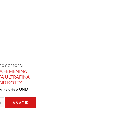
Añadir a
Lista de
Compras
DO CORPORAL
A FEMENINA
TA ULTRAFINA
ND KOTEX
x UND
A Incluido
AÑADIR
NINA DISCRETA ULTRAFINA 10UND KOTEX cantidad