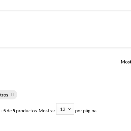
Most
ltros
 - 5
de
5
productos. Mostrar
por página