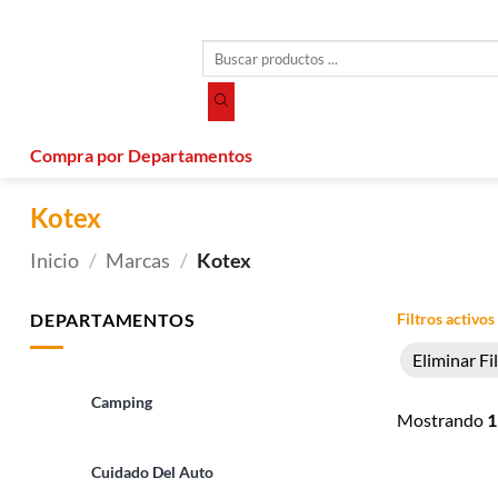
Saltar
al
Búsqueda
contenido
de
productos
Compra por Departamentos
Kotex
Inicio
/
Marcas
/
Kotex
DEPARTAMENTOS
Filtros activos
Eliminar Fi
Camping
Mostrando
1
Cuidado Del Auto