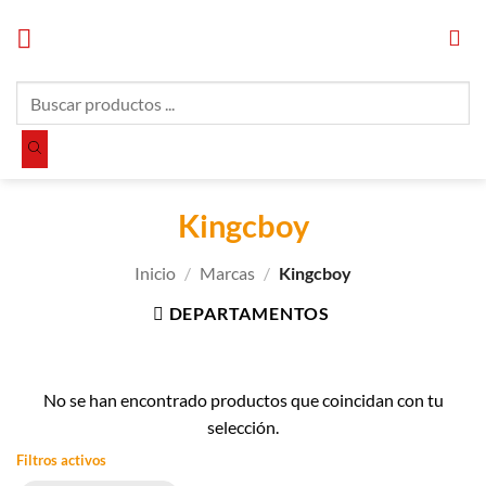
Saltar
al
contenido
Búsqueda
de
productos
Kingcboy
Inicio
/
Marcas
/
Kingcboy
DEPARTAMENTOS
No se han encontrado productos que coincidan con tu
selección.
Filtros activos