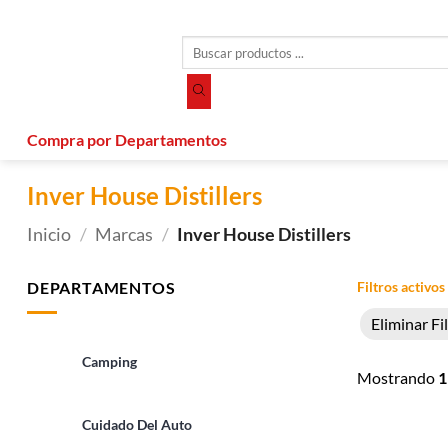
Saltar
al
Búsqueda
contenido
de
productos
Compra por Departamentos
Inver House Distillers
Inicio
/
Marcas
/
Inver House Distillers
DEPARTAMENTOS
Filtros activos
Eliminar Fi
Camping
Mostrando
1
Cuidado Del Auto