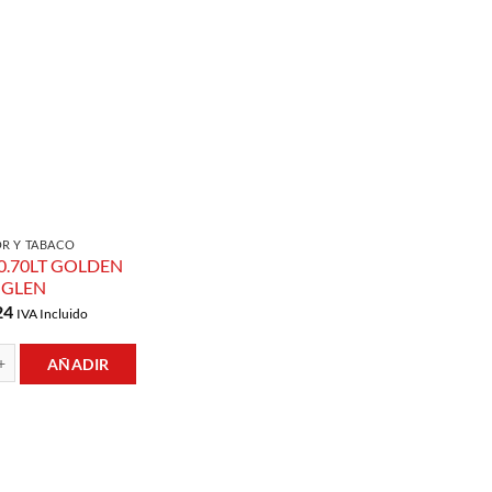
Añadir a
Lista de
Compras
OR Y TABACO
0.70LT GOLDEN
GLEN
24
IVA Incluido
AÑADIR
LT GOLDEN GLEN cantidad