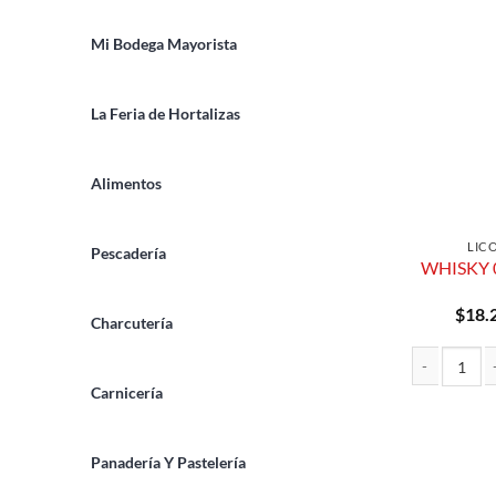
Mi Bodega Mayorista
La Feria de Hortalizas
Alimentos
LIC
Pescadería
WHISKY 
$
18.
Charcutería
Carnicería
WHISKY 0.70
Panadería Y Pastelería