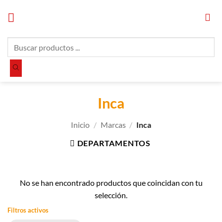
Saltar
al
contenido
Búsqueda
de
productos
Inca
Inicio
/
Marcas
/
Inca
DEPARTAMENTOS
No se han encontrado productos que coincidan con tu
selección.
Filtros activos