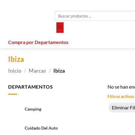
Saltar
al
Búsqueda
contenido
de
productos
Compra por Departamentos
Ibiza
Inicio
/
Marcas
/
Ibiza
DEPARTAMENTOS
No se han en
Filtros activos
Eliminar Fi
Camping
Cuidado Del Auto