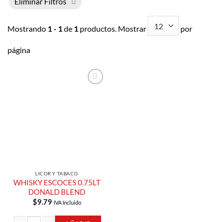
Eliminar Filtros
Mostrando
1 - 1
de
1
productos. Mostrar
por
página
Añadir a
Lista de
Compras
LICOR Y TABACO
WHISKY ESCOCES 0.75LT
DONALD BLEND
$
9.79
IVA Incluido