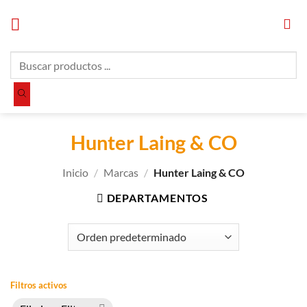
Saltar
al
contenido
Búsqueda
de
productos
Hunter Laing & CO
Inicio
/
Marcas
/
Hunter Laing & CO
DEPARTAMENTOS
Filtros activos