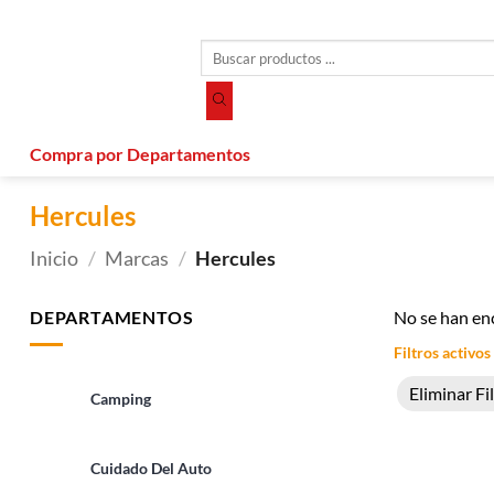
Saltar
al
Búsqueda
contenido
de
productos
Compra por Departamentos
Hercules
Inicio
/
Marcas
/
Hercules
DEPARTAMENTOS
No se han en
Filtros activos
Eliminar Fi
Camping
Cuidado Del Auto