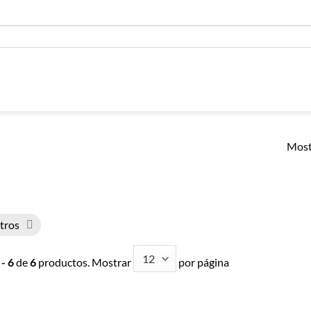
Most
ltros
 - 6
de
6
productos. Mostrar
por página