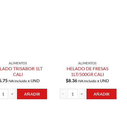
Añadir a
Añadir a
Lista de
Lista de
Compras
Compras
ALIMENTOS
ALIMENTOS
LADO TRISABOR 1LT
HELADO DE FRESAS
CALI
1LT/500GR CALI
5.75
$
8.36
x UND
x UND
IVA Incluido
IVA Incluido
AÑADIR
AÑADIR
O TRISABOR 1LT CALI cantidad
HELADO DE FRESAS 1LT/500GR CALI ca