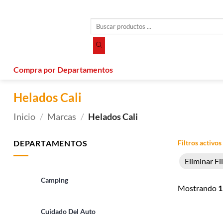
Saltar
al
Búsqueda
contenido
de
productos
Compra por Departamentos
Helados Cali
Inicio
/
Marcas
/
Helados Cali
DEPARTAMENTOS
Filtros activos
Eliminar Fi
Camping
Mostrando
1
Cuidado Del Auto