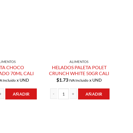
Añadir a
Añadir a
Lista de
Lista de
Compras
Compras
LIMENTOS
ALIMENTOS
ETA CHOCO
HELADOS PALETA POLET
DO 70ML CALI
CRUNCH WHITE 50GR CALI
$
1.73
x UND
x UND
A Incluido
IVA Incluido
AÑADIR
AÑADIR
CO MANTECADO 70ML CALI cantidad
HELADOS PALETA POLET CRUNCH WHITE 50GR 