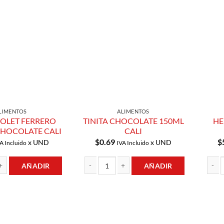
Añadir a
Añadir a
Lista de
Lista de
Compras
Compras
LIMENTOS
ALIMENTOS
POLET FERRERO
TINITA CHOCOLATE 150ML
HE
HOCOLATE CALI
CALI
$
0.69
$
x UND
x UND
A Incluido
IVA Incluido
AÑADIR
AÑADIR
T FERRERO ROCHER CHOCOLATE CALI cantidad
TINITA CHOCOLATE 150ML CALI cantidad
HELAD