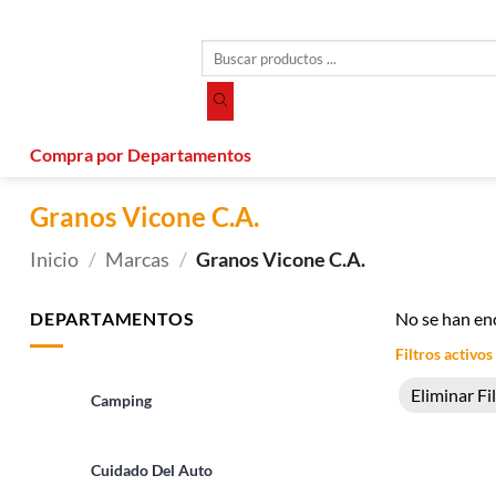
Saltar
al
Búsqueda
contenido
de
productos
Compra por Departamentos
Granos Vicone C.A.
Inicio
/
Marcas
/
Granos Vicone C.A.
DEPARTAMENTOS
No se han en
Filtros activos
Eliminar Fi
Camping
Cuidado Del Auto