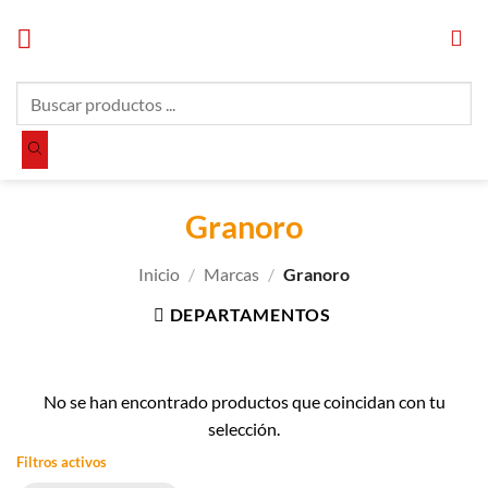
Saltar
al
contenido
Búsqueda
de
productos
Granoro
Inicio
/
Marcas
/
Granoro
DEPARTAMENTOS
No se han encontrado productos que coincidan con tu
selección.
Filtros activos