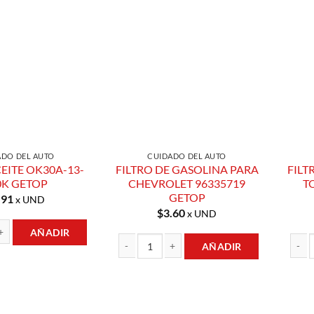
Añadir a
Añadir a
Lista de
Lista de
Compras
Compras
ADO DEL AUTO
CUIDADO DEL AUTO
CEITE OK30A-13-
FILTRO DE GASOLINA PARA
FILT
0K GETOP
CHEVROLET 96335719
T
GETOP
.91
x UND
$
3.60
x UND
AÑADIR
AÑADIR
TE OK30A-13-480K GETOP cantidad
FILTRO DE GASOLINA PARA CHEVROLET 96335
FILTR