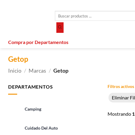
Saltar
al
Búsqueda
contenido
de
productos
Compra por Departamentos
Getop
Inicio
/
Marcas
/
Getop
DEPARTAMENTOS
Filtros activos
Eliminar Fi
Camping
Mostrando
1
Cuidado Del Auto