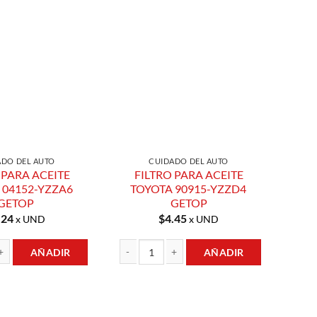
Añadir a
Añadir a
Lista de
Lista de
Compras
Compras
ADO DEL AUTO
CUIDADO DEL AUTO
 PARA ACEITE
FILTRO PARA ACEITE
 04152-YZZA6
TOYOTA 90915-YZZD4
GETOP
GETOP
.24
$
4.45
x UND
x UND
AÑADIR
AÑADIR
 ACEITE TOYOTA 04152-YZZA6 GETOP cantidad
FILTRO PARA ACEITE TOYOTA 90915-YZZD4 GE