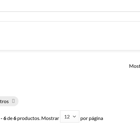
Most
ltros
 - 6
de
6
productos. Mostrar
por página