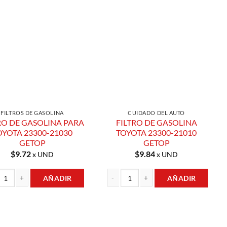
Añadir a
Añadir a
Lista de
Lista de
Compras
Compras
FILTROS DE GASOLINA
CUIDADO DEL AUTO
RO DE GASOLINA PARA
FILTRO DE GASOLINA
OYOTA 23300-21030
TOYOTA 23300-21010
GETOP
GETOP
$
9.72
$
9.84
x UND
x UND
AÑADIR
AÑADIR
719 GETOP cantidad
O DE GASOLINA PARA TOYOTA 23300-21030 GETOP cantidad
FILTRO DE GASOLINA TOYOTA 23300-21