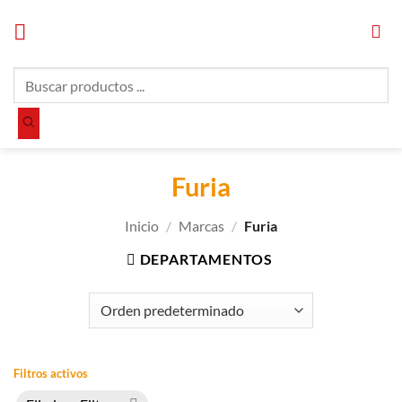
Saltar
al
contenido
Búsqueda
de
productos
Furia
Inicio
/
Marcas
/
Furia
DEPARTAMENTOS
Filtros activos