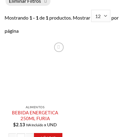
Eliminar Filtros
Mostrando
1 - 1
de
1
productos. Mostrar
por
página
Añadir a
Lista de
Compras
ALIMENTOS
BEBIDA ENERGETICA
250ML FURIA
$
2.13
x UND
IVA Incluido