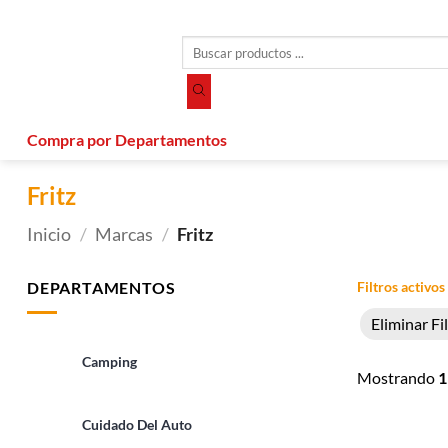
Saltar
al
Búsqueda
contenido
de
productos
Compra por Departamentos
Fritz
Inicio
/
Marcas
/
Fritz
DEPARTAMENTOS
Filtros activos
Eliminar Fi
Camping
Mostrando
1
Cuidado Del Auto