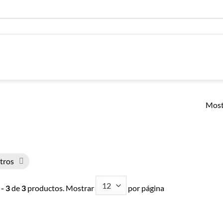
Most
ltros
 - 3
de
3
productos. Mostrar
por página