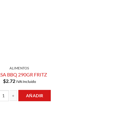
Añadir a
Lista de
Compras
ALIMENTOS
SA BBQ 290GR FRITZ
$
2.72
IVA Incluido
AÑADIR
 BBQ 290GR FRITZ cantidad