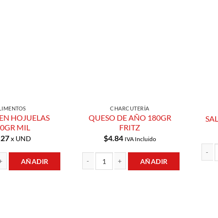
Añadir a
Añadir a
Lista de
Lista de
Compras
Compras
LIMENTOS
CHARCUTERÍA
EN HOJUELAS
QUESO DE AÑO 180GR
SAL
340GR MIL
FRITZ
.27
$
4.84
x UND
IVA Incluido
AÑADIR
AÑADIR
SALSA
AVENA EN HOJUELAS 340GR MIL cantidad
QUESO DE AÑO 180GR FRITZ cantidad