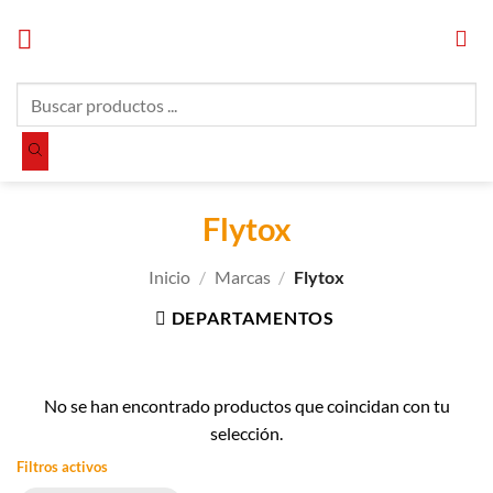
Saltar
al
contenido
Búsqueda
de
productos
Flytox
Inicio
/
Marcas
/
Flytox
DEPARTAMENTOS
No se han encontrado productos que coincidan con tu
selección.
Filtros activos