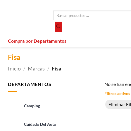
Saltar
al
Búsqueda
contenido
de
productos
Compra por Departamentos
Fisa
Inicio
/
Marcas
/
Fisa
DEPARTAMENTOS
No se han en
Filtros activos
Eliminar Fi
Camping
Cuidado Del Auto