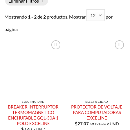
Eliminar Filtros
Mostrando
1 - 2
de
2
productos. Mostrar
por
página
Añadir a
Añadir a
Lista de
Lista de
Compras
Compras
ELECTRICIDAD
ELECTRICIDAD
BREAKER INTERRUPTOR
PROTECTOR DE VOLTAJE
TERMOMAGNETICO
PARA COMPUTADORAS
ENCHUFABLE GQL-30A 1
EXCELINE
POLO EXCELINE
$
27.07
x UND
IVA Incluido
$
7.47
x UND