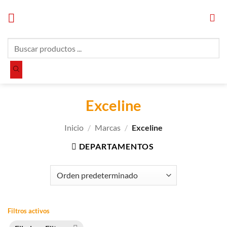
Saltar
al
contenido
Búsqueda
de
productos
Exceline
Inicio
/
Marcas
/
Exceline
DEPARTAMENTOS
Filtros activos